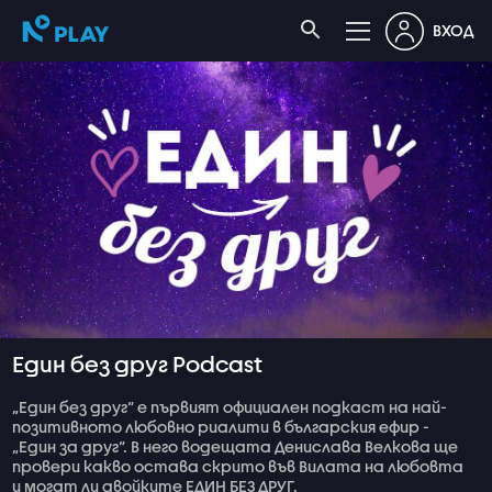
ВХОД
Един без друг Podcast
„Един без друг“ е първият официален подкаст на най-
позитивното любовно риалити в българския ефир -
„Един за друг“. В него водещата Денислава Велкова ще
провери какво остава скрито във Вилата на любовта
и могат ли двойките ЕДИН БЕЗ ДРУГ.