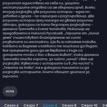
разчитат единствено на себе си, защото
институциите отдавна са им обърнали гръб. Всеки
епизод разказва две различни истории – една по-
забавна и друга – по-сериозна и разтърсваща. Две
различни истории през погледа на двама различни
автори, доказали се като безспорни разказвачи –
Даниела Тренчева и Елена Чопакова. Режисьор на
предаването е Николай Русакиев. „Героите от „Ничия
земя” съществуват благодарение на силно
развитите си инстинкти. Ще ви ги покажем такива,
каквито ги видяхме и каквито те поискаха да бъдат.
Вие преценете дали да им вярвате и къде са
допирните точки с вас и вашия живот”, така Даниела
Тренчева описва хората, за чийто „ничий” свят ще
разказва. Известна с историите си в „На чисто” и
„Темата на Нова”, тя е доказала таланта си да
разказва историите, които хващат зрителя за
гърлото.
NOVA
Сезон 4
Сезон 7
Сезон 8
Сезон 9
Сезон 10
Се