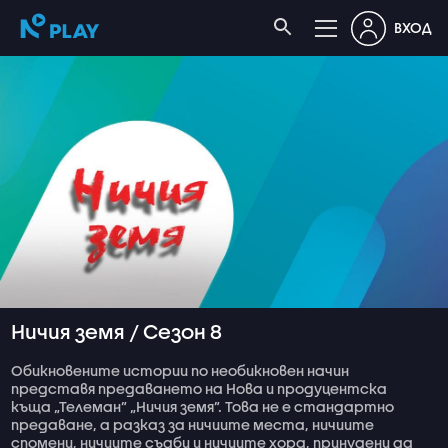
ВХОД
Ничия земя / Сезон 8
Обикновените истории по необикновен начин
представя предаването на Нова и продуцентска
къща „Телеман” „Ничия земя”. Това не е стандартно
предаване, а разказ за ничиите места, ничиите
спомени, ничиите съдби и ничиите хора, принудени да