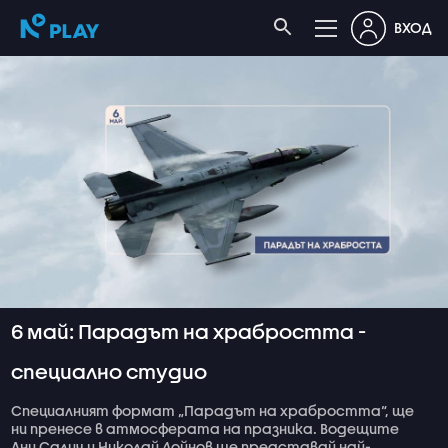
ВХОД
6 май: Парадът на храбростта -
специално студио
Специалният формат „Парадът на храбростта“, ще
ни пренесе в атмосферата на празника. Водещите
Ани Салич и Николай Дойнов ще представай най-