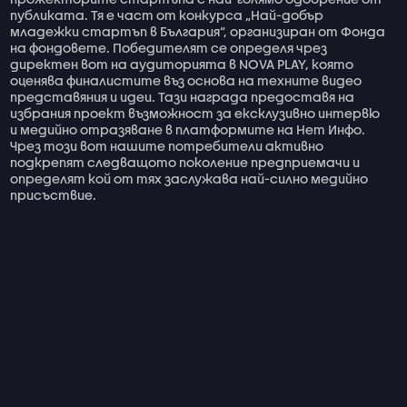
публиката. Тя е част от конкурса „Най-добър
младежки стартъп в България“, организиран от Фонда
на фондовете. Победителят се определя чрез
директен вот на аудиторията в NOVA PLAY, която
оценява финалистите въз основа на техните видео
представяния и идеи. Тази награда предоставя на
избрания проект възможност за ексклузивно интервю
и медийно отразяване в платформите на Нет Инфо.
Чрез този вот нашите потребители активно
подкрепят следващото поколение предприемачи и
определят кой от тях заслужава най-силно медийно
присъствие.