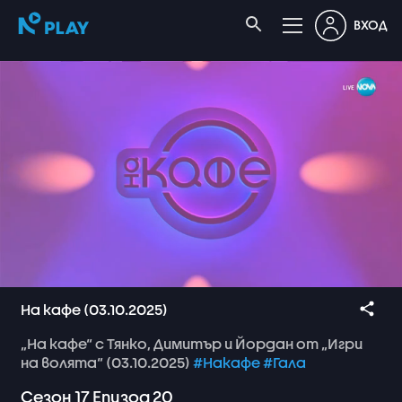
ВХОД
На кафе (03.10.2025)
„На
кафе“
с
Тянко,
Димитър
и
Йордан
от
„Игри
на
волята“
(03.10.2025)
#Накафе
#Гала
Сезон
17
Епизод
20