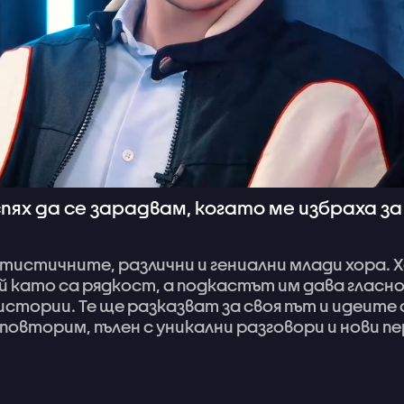
спях да се зарадвам, когато ме избраха з
тистичните,
различни
и
гениални
млади
хора.
Х
й
като
са
рядкост,
а
подкастът
им
дава
гласн
истории.
Те
ще
разказват
за
своя
път
и
идеите
повторим,
пълен
с
уникални
разговори
и
нови
пе