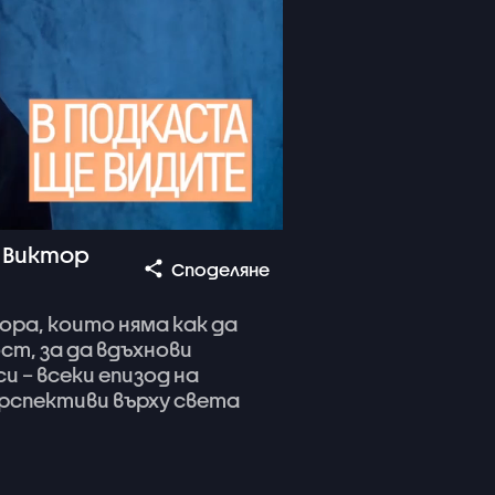
а Виктор
Споделяне
ора,
които
няма
как
да
ост,
за
да
вдъхнови
си
–
всеки
епизод
на
рспективи
върху
света