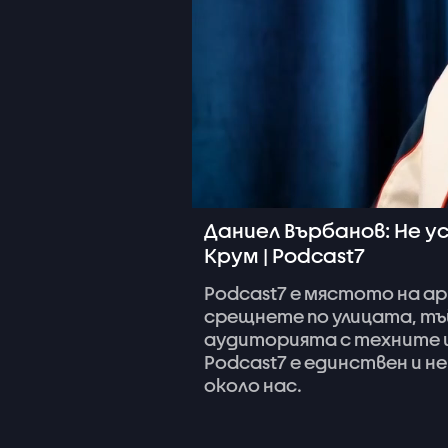
Даниел Върбанов: Не у
Крум | Podcast7
Podcast7
е
мястото
на
ар
срещнете
по
улицата,
тъ
аудиторията
с
техните
Podcast7
е
единствен
и
не
около
нас.