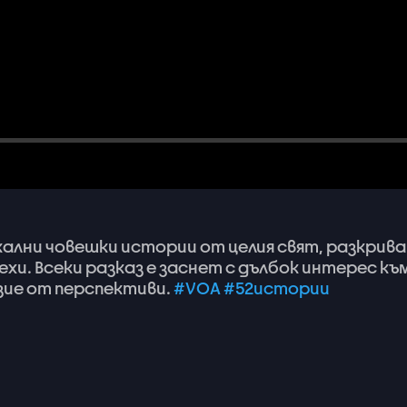
кални
човешки
истории
от
целия
свят,
разкрива
ехи.
Всеки
разказ
е
заснет
с
дълбок
интерес
къ
зие
от
перспективи.
#VOA
#52истории