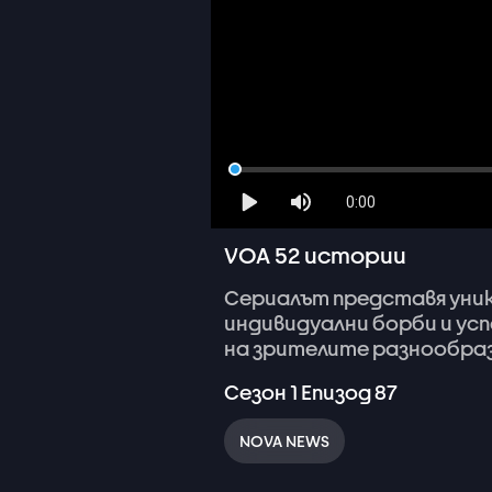
0:00
VOA 52 истории
Сериалът
представя
уни
индивидуални
борби
и
усп
на
зрителите
разнообра
Сезон
1
Епизод
87
NOVA NEWS