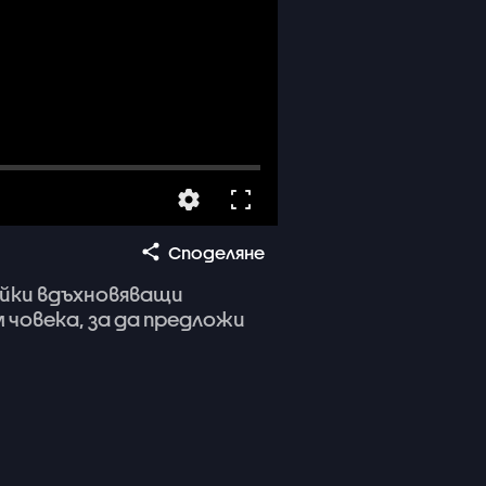
Споделяне
йки
вдъхновяващи
м
човека,
за
да
предложи