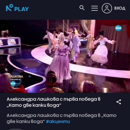
ВХОД
Александра Лашкова с първа победа в
„Като две капки вода“
Александра
Лашкова
с
първа
победа
в
„Като
две
капки
вода“
#акценти