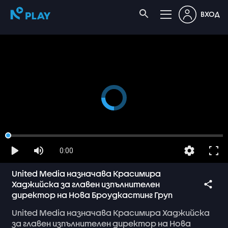
ВХОД
0:00
United Media назначава Красимира
Хаджийска за главен изпълнителен
директор на Нова Броудкастинг Груп
United
Media
назначава
Красимира
Хаджийска
за
главен
изпълнителен
директор
на
Нова