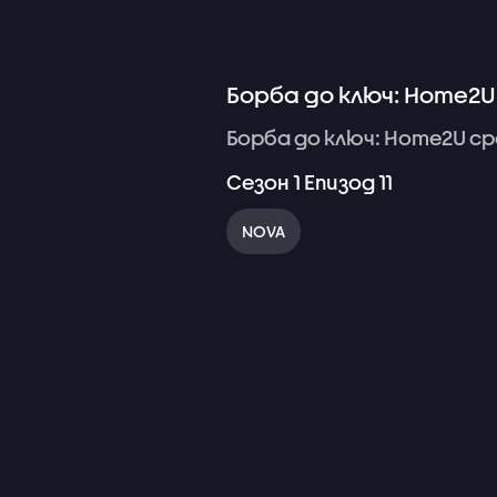
Борба до ключ: Home2U 
Борба
до
ключ:
Home2U
ср
Сезон
1
Епизод
11
NOVA