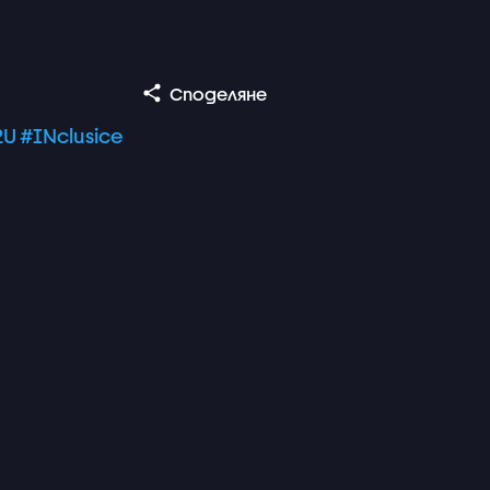
Споделяне
2U
#INclusice