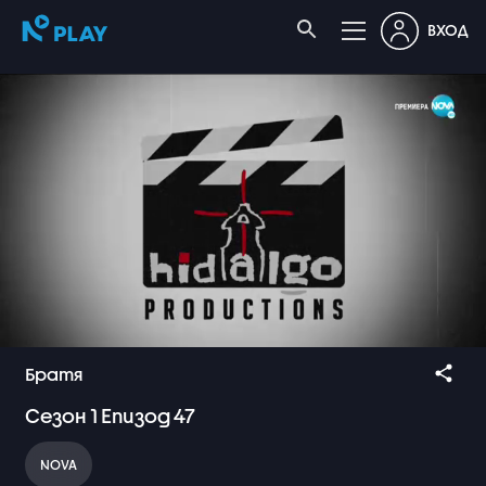
ВХОД
Братя
Сезон
1
Епизод
47
NOVA