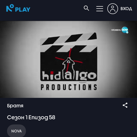
ВХОД
Братя
Сезон
1
Епизод
58
NOVA