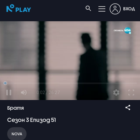
ВХОД
0:02 / 26:27
Братя
Сезон
3
Епизод
51
NOVA