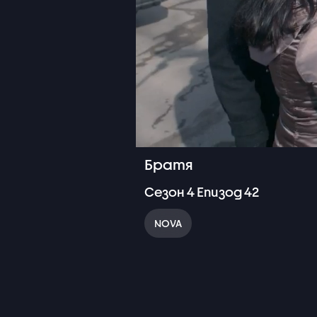
Братя
Сезон
4
Епизод
42
NOVA