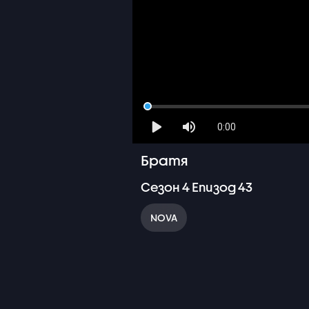
0:00
Братя
Сезон
4
Епизод
43
NOVA