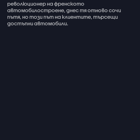
революционер
на
френското
автомобилостроене,
днес
тя
отново
сочи
пътя,
но
този
път
на
клиентите,
търсещи
достъпни
автомобили.