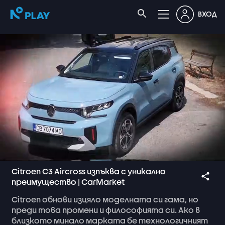
ВХОД
Citroen C3 Aircross изпъква с уникално
преимущество | CarMarket
Citroen
обнови
изцяло
моделната
си
гама,
но
преди
това
промени
и
философията
си.
Ако
в
близкото
минало
марката
бе
технологичният