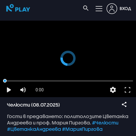
ВХОД
0:00
Челюсти (08.07.2025)
Гости
в
предаването:
политолозите
Цветанка
Андреева
и
проф.
Мария
Пиргова.
#Челюсти
#ЦветанкаАндреева
#МарияПиргова