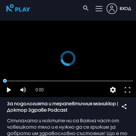
ВХОД
0:00
За подологията и терапевтичния маникюр |
Доктор Здраве Podcast
Стъпалата
и
ноктите
ни
са
важна
част
от
човешкото
тяло
и
е
нужно
да
се
грижим
за
доброто
им
здравословно
състояние!
Що
е
то