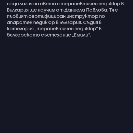
подология
по
света
и
терапевтичен
педикюр
в
България
ще
научим
от
Даниела
Павлова.
Тя
е
първият
сертифициран
инструктор
по
апаратен
педикюр
в
България.
Съдия
в
категория
„терапевтичен
педикюр“
в
българското
състезание
„Емили“.