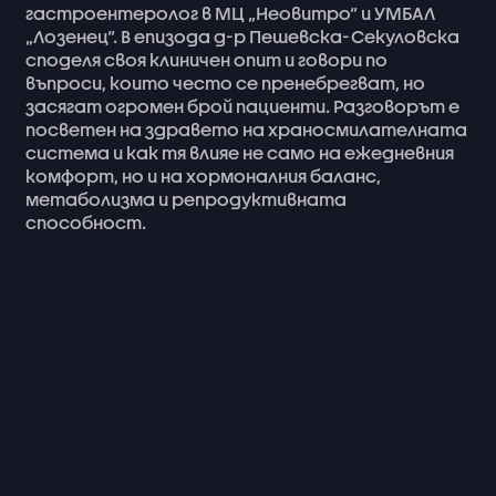
гастроентеролог
в
МЦ
„Неовитро“
и
УМБАЛ
„Лозенец“.
В
епизода
д-р
Пешевска-Секуловска
споделя
своя
клиничен
опит
и
говори
по
въпроси,
които
често
се
пренебрегват,
но
засягат
огромен
брой
пациенти.
Разговорът
е
посветен
на
здравето
на
храносмилателната
система
и
как
тя
влияе
не
само
на
ежедневния
комфорт,
но
и
на
хормоналния
баланс,
метаболизма
и
репродуктивната
способност.