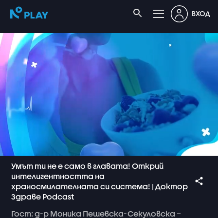
ВХОД
Умът ти не е само в главата! Открий
интелигентността на
храносмилателната си система! | Доктор
Здраве Podcast
Гост:
д-р
Моника
Пешевска-Секуловска
–