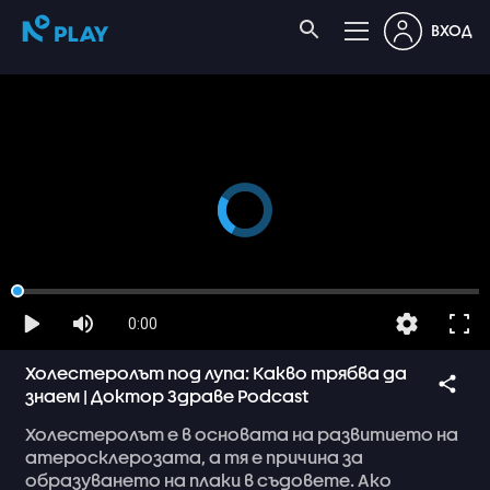
ВХОД
0:00
Холестеролът под лупа: Какво трябва да
знаем | Доктор Здраве Podcast
Холестеролът
е
в
основата
на
развитието
на
атеросклерозата,
а
тя
е
причина
за
образуването
на
плаки
в
съдовете.
Ако