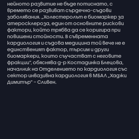
нейното
развитие
не
бъде
потиснато,
с
времето
се
развиват
сърдечно-съдови
заболявания.
„Холестеролът
е
биомаркер
за
атеросклероза,
един
от
основните
рискови
фактори,
който
трябва
да
се
коригира
при
повишени
стойности.
В
съвременната
кардиология
и
съдова
медицина
той
вече
не
е
единственият
фактор,
търсим
и
други
биомаркери,
които
съучастват
с
неговите
фракции“,
обяснява
д-р
Костадинка
Блецова,
началник
на
Отделението
по
кардиология
със
сектор
инвазивна
кардиология
в
МБАЛ
„Хаджи
Димитър“
–
Сливен.