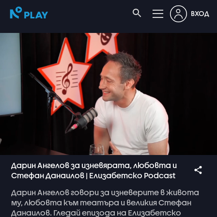
ВХОД
Дарин Ангелов за изневярата, любовта и
Стефан Данаилов | Елизабетско Podcast
Дарин
Ангелов
говори
за
изневерите
в
живота
му,
любовта
към
театъра
и
великия
Стефан
Данаилов.
Гледай
епизода
на
Елизабетско