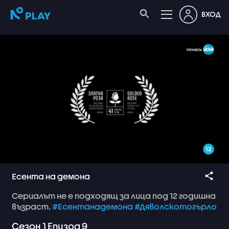
ВХОД
Есента на демона
Сериалът
не
е
подходящ
за
лица
под
12
годишна
възраст.
#Есентанадемона
#Дяволскотогърло
Сезон
1
Епизод
9