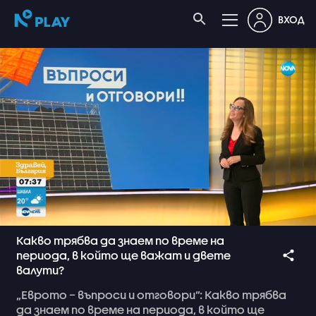
ВХОД
Какво трябва да знаем по време на
периода, в който ще важат и двете
валути?
„Еврото
–
въпроси
и
отговори”:
Какво
трябва
да
знаем
по
време
на
периода,
в
който
ще