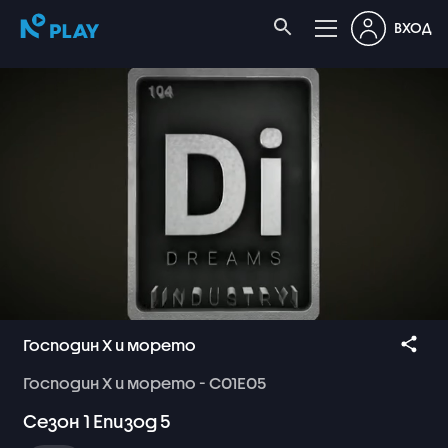
ВХОД
Господин Х и морето
Господин
Х
и
морето
-
С01Е05
Сезон
1
Епизод
5