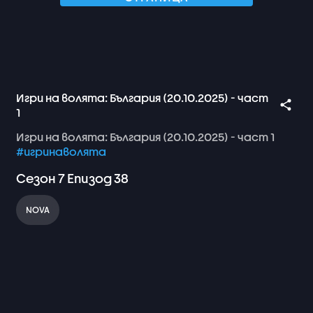
Игри на волята: България (20.10.2025) - част
1
Игри
на
волята:
България
(20.10.2025)
-
част
1
#игринаволята
Сезон
7
Епизод
38
NOVA