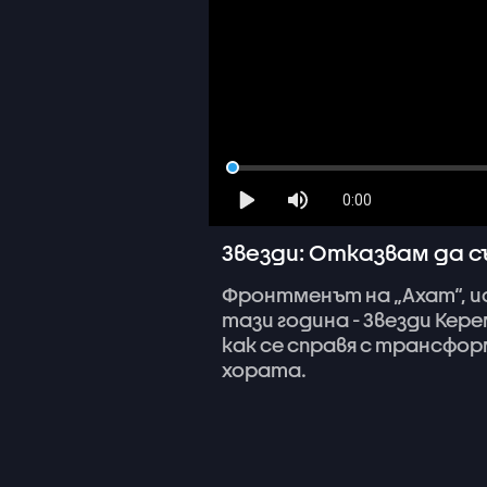
0:00
Звезди: Отказвам да съ
Фронтменът
на
„Ахат“,
и
тази
година
-
Звезди
Кере
как
се
справя
с
трансфор
хората.