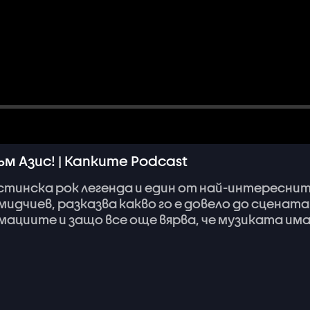
м Азис! | Капките Podcast
стинска
рок
легенда
и
един
от
най-интересни
мидчиев,
разказва
какво
го
е
довело
до
сцената
мациите
и
защо
все
още
вярва,
че
музиката
им