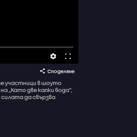
Споделяне
те
участници
в
шоуто
на
„Като
две
капки
вода“,
а
силата
да
свързва