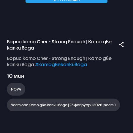
Борис като Cher - Strong Enough | Като две
капки вода
Борис
като
Cher
-
Strong
Enough
|
Като
две
капки
вода
#катодвекапкивода
10
мин
NOVA
Част от: Като две капки вода | 23 февруари 2026 | част 1