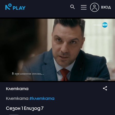
ВХОД
Клетката
Клетката
#клетката
Сезон
1
Епизод
7