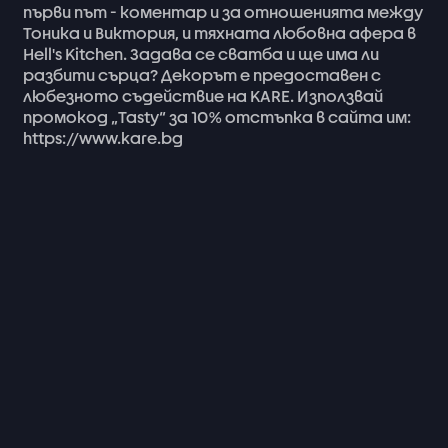
първи
път
-
коментар
и
за
отношенията
между
Тоника
и
Виктория,
и
тяхната
любовна
афера
в
Hell's
Kitchen.
Задава
се
сватба
и
ще
има
ли
разбити
сърца?
Декорът
е
предоставен
с
любезното
съдействие
на
KARE.
Използвай
промокод
„Tasty“
за
10%
отстъпка
в
сайта
им:
https://www.kare.bg