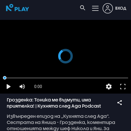
ВХОД
0:00
Грозденка: Тоника ме възмути, има
приятелка! | Кухнята след Ада Podcast
Извънреден
епизод
на
„Кухнята
след
Ада“.
Сестрата
на
Яница
-
Грозденка,
коментира
отношенията
между
шеф
Никола
и
Яни.
За