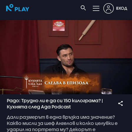
ВХОД
Радо: Трудно ли е да си 150 килограма? |
Кухнята след Ада Podcast
Дали
размерът
в
една
връзка
има
значение?
Какво
мисли
за
шеф
Ангелов
и
колко
целувки
е
ударил
на
портрета
му?
Декорът
е