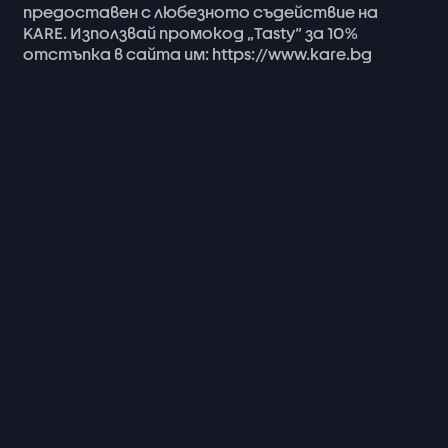
предоставен
с
любезното
съдействие
на
KARE.
Използвай
промокод
„Tasty“
за
10%
отстъпка
в
сайта
им:
https://www.kare.bg