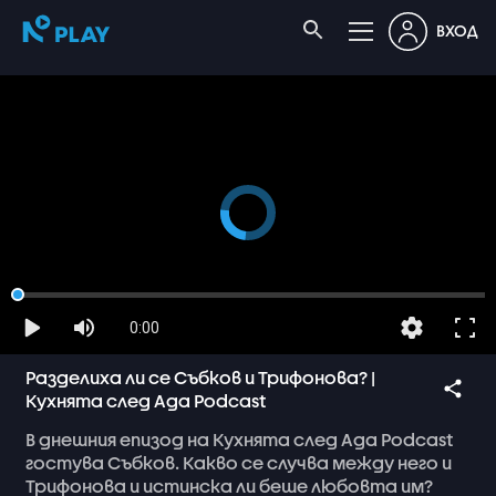
ВХОД
0:00
Разделиха ли се Събков и Трифонова? |
Кухнята след Ада Podcast
В
днешния
епизод
на
Кухнята
след
Ада
Podcast
гостува
Събков.
Какво
се
случва
между
него
и
Трифонова
и
истинска
ли
беше
любовта
им?