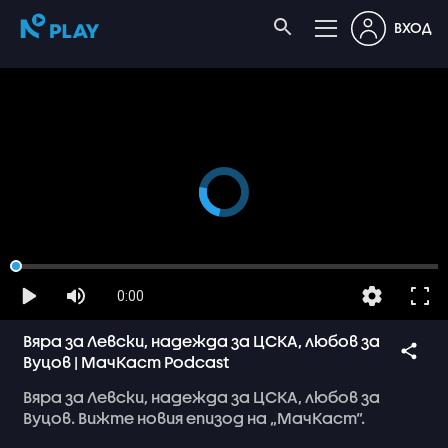
ВХОД
0:00
Вяра за Левски, надежда за ЦСКА, любов за
Вуцов | МачКаст Podcast
Вяра
за
Левски,
надежда
за
ЦСКА,
любов
за
Вуцов.
Вижте
новия
епизод
на
„МачКаст“.