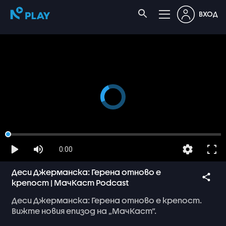
ВХОД
0:00
Деси Джерманска: Герена отново е
крепост | МачКаст Podcast
Деси
Джерманска:
Герена
отново
е
крепост.
Вижте
новия
епизод
на
„МачКаст“.