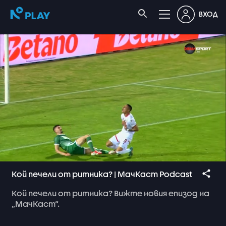
ВХОД
Кой печели от ритника? | МачКаст Podcast
Кой
печели
от
ритника?
Вижте
новия
епизод
на
„МачКаст“.