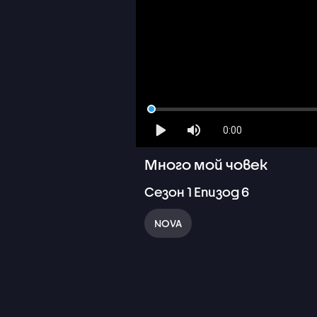
0:00
Много мой човек
Сезон
1
Епизод
6
NOVA