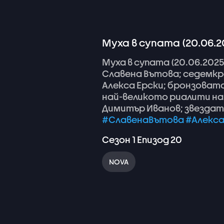
Муха в супата (20.06.2
Муха
в
супата
(20.06.2025
Славена
Вътова;
седемк
Алекса
Ерски;
бронзоват
най-великото
риалити
на
Димитър
Иванов;
звезда
#СлавенаВътова
#Алекса
Сезон
1
Епизод
20
NOVA