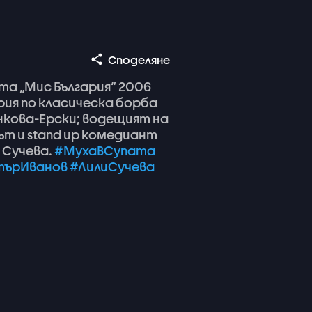
Споделяне
та
„Мис
България“
2006
рия
по
класическа
борба
нкова-Ерски;
водещият
на
ът
и
stand
up
комедиант
Сучева.
#МухаВСупата
търИванов
#ЛилиСучева