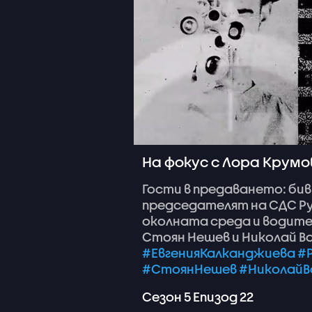
На фокус с Лора Крумов
Гости
в
предаването:
би
председателят
на
СДС
Р
околната
среда
и
водит
Стоян
Нешев
и
Николай
В
#ЕвгенияКалканджиева
#
#СтоянНешев
#НиколайВ
Сезон
5
Епизод
22