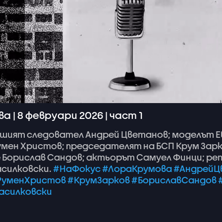
а | 8 февруари 2026 | част 1
вшият
следовател
Андрей
Цветанов;
моделът
Е
умен
Христов;
председателят
на
БСП
Крум
Зарк
е
Борислав
Сандов;
актьорът
Самуел
Финци;
ре
асилковски.
#НаФокус
#ЛораКрумова
#АндрейЦ
РуменХристов
#КрумЗарков
#БориславСандов
асилковски