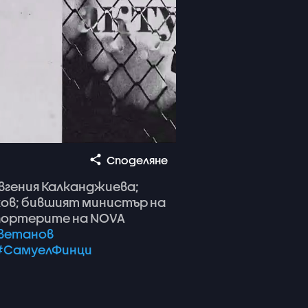
Споделяне
вгения
Калканджиева;
ов;
бившият
министър
на
портерите
на
NOVA
ветанов
#СамуелФинци