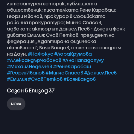
литературен
историк,
публицист
и
общественик;
писателката
Рене
Карабаш;
Георги
Иванов,
прокурор
в
Софийската
районна
прокуратура;
Минчо
Спасов,
адвокат;
актьорът
Даниел
Пеев
-
Дънди
и
фолк
дивата
Емилия;
Слав
Петков,
президент
на
федерация
„Адаптирана
физическа
активност“;
Боян
Вандов,
атлет
със
синдром
на
Даун.
#НаФокус
#ЛораКрумова
#АлександърЧобанов
#АнаПападопулу
#МихаилНеделчев
#РенеКарабаш
#ГеоргиИванов
#МинчоСпасов
#ДаниелПеев
#Емилия
#СлавПетков
#БоянВандов
Сезон
5
Епизод
37
NOVA