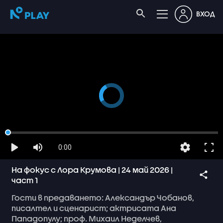
ВХОД
0:00
На фокус с Лора Крумова | 24 май 2026 |
част 1
Гости
в
предаването:
Александър
Чобанов,
писалтел
и
сценарист;
актрисата
Ана
Пападопулу;
проф.
Михаил
Неделчев,