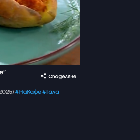
е“
Споделяне
2025)
#НаКафе
#Гала