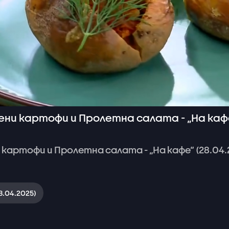
ени картофи и Пролетна салата - „На каф
картофи
и
Пролетна
салата
-
„На
кафе“
(28.04.
8.04.2025)