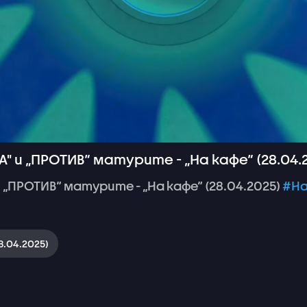
А" и „ПРОТИВ“ матурите - „На кафе“ (28.04.
и
„ПРОТИВ“
матурите
-
„На
кафе“
(28.04.2025)
#На
8.04.2025)