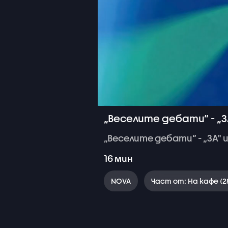
„Веселите дебати“ - „З
„Веселите
дебати“
-
„ЗА"
16
мин
NOVA
Част от: На кафе (2