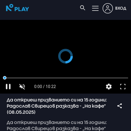
ВХОД
0:00 / 10:22
Да откриеш призванието си на 15 години:
Радослав Свирецов разказва - „На кафе“
(08.05.2025)
Да
откриеш
призванието
си
на
15
години:
Радослав
Свирецов
разказва
-
„На
кафе“