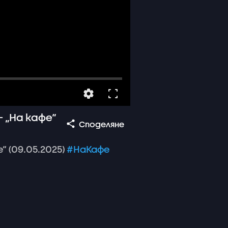
 „На кафе“
Споделяне
е“
(09.05.2025)
#НаКафе