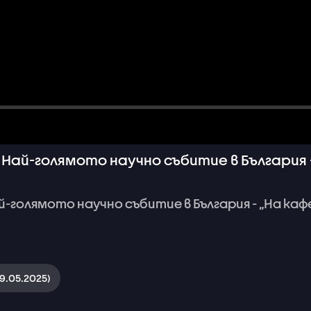
Най-голямото научно събитие в България -
й-голямото
научно
събитие
в
България
-
„На
каф
9.05.2025)