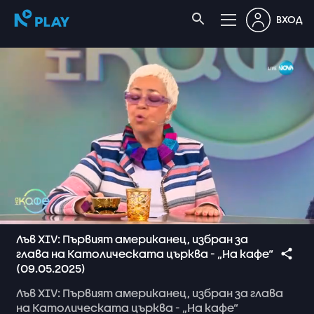
ВХОД
Лъв XIV: Първият американец, избран за
глава на Католическата църква - „На кафе“
(09.05.2025)
Лъв
XIV:
Първият
американец,
избран
за
глава
на
Католическата
църква
-
„На
кафе“