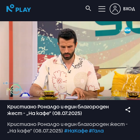
ВХОД
0:02 / 4:18
Кристиано Роналдо и един благороден
жест - „На кафе” (08.07.2025)
Кристиано
Роналдо
и
един
благороден
жест
-
„На
кафе”
(08.07.2025)
#НаКафе
#Гала