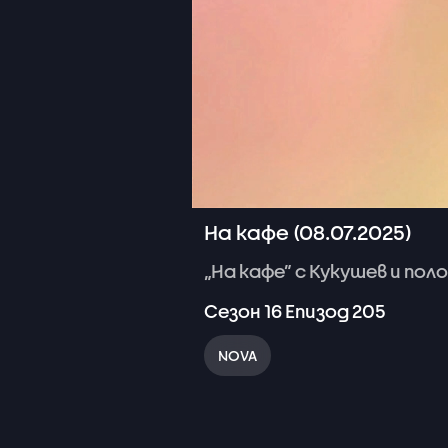
На кафе (08.07.2025)
„На
кафе”
с
Кукушев
и
пол
Сезон
16
Епизод
205
NOVA