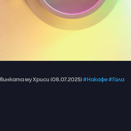
овинката
му
Хриси
(08.07.2025)
#Накафе
#Гала