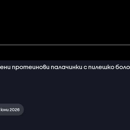
ени протеинови палачинки с пилешко болон
3 юни 2026