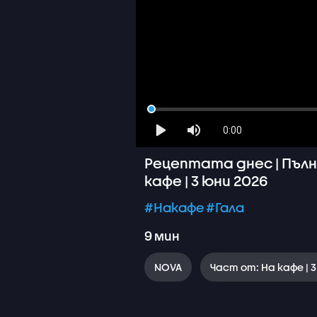
0:00
Рецептата днес | Пълн
кафе | 3 юни 2026
#Накафе
#Гала
9
мин
NOVA
Част от: На кафе | 