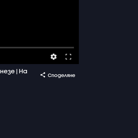
езе | На
Споделяне