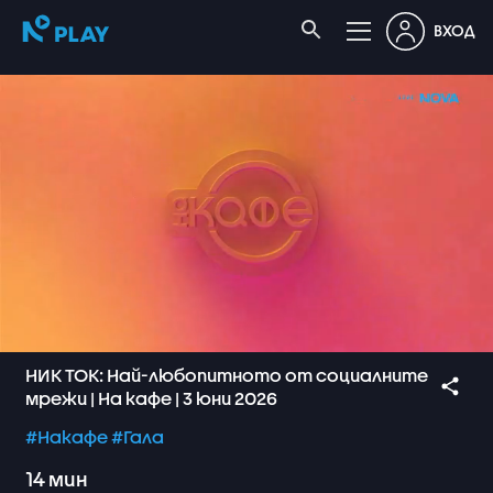
ВХОД
НИК ТОК: Най-любопитното от социалните
мрежи | На кафе | 3 юни 2026
#Накафе
#Гала
14
мин