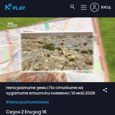
ВХОД
Непознатите земи | По стъпките на
чудатите етиопски племена | 10 май 2026
#НепознатитеЗеми
Сезон
2
Епизод
16