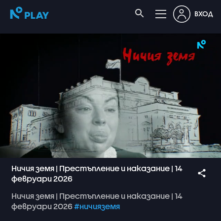
ВХОД
Ничия земя | Престъпление и наказание | 14
февруари 2026
Ничия
земя
|
Престъпление
и
наказание
|
14
февруари
2026
#ничияземя