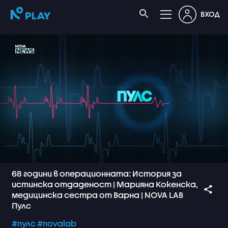
ВХОД
68 години в операционната: История за
истинска отдаденост | Марияна Кокенска,
медицинска сестра от Варна | NOVA LAB
Пулс
#пулс
#novalab